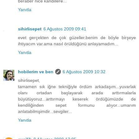
beraber nice kandillere...
Yanıtla
sihirlisepet
6 Ağustos 2009 09:41
evet gerçekten de çok güzeller.benim de böyle birşeye
ihtiyacım var.ama nasıl örüldüğünü anlayamadım...
Yanıtla
hobilerim ve ben
6 Ağustos 2009 10:32
sihirlisepet,
tamamen sık iğne tekniğiyle ördüm arkadaşım...yuvarlak
olanı ortadan başlayarak arada arttırmalarla
büyütüyoruz...arttırmayı keserek ördüğümüzde de
kendiliğinden sepet formunu alıyor...umarım
anlatabilmşimdir...sevgiler...
Yanıtla